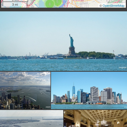
5
8
3 mi
©
OpenStreetMap