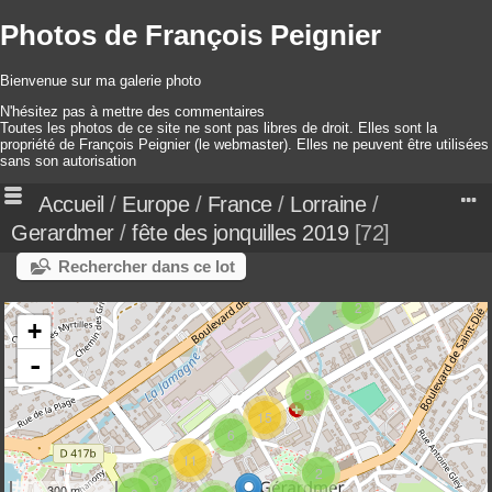
Photos de François Peignier
Bienvenue sur ma galerie photo
N'hésitez pas à mettre des commentaires
Toutes les photos de ce site ne sont pas libres de droit. Elles sont la
propriété de François Peignier (le webmaster). Elles ne peuvent être utilisées
sans son autorisation
Accueil
/
Europe
/
France
/
Lorraine
/
Gerardmer
/
fête des jonquilles 2019
72
Rechercher dans ce lot
2
+
-
8
15
6
11
2
3
300 m