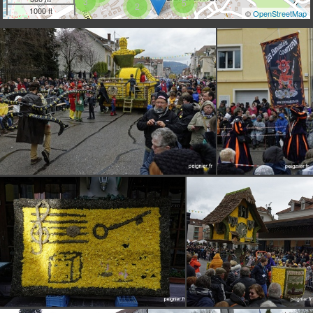
3
5
2
1000 ft
©
OpenStreetMap