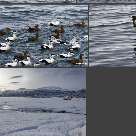
_F0P8364
_F0P8213
_F0P8353
_F0P