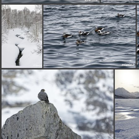
_F0P8281
_F0P8096
_F0P8336