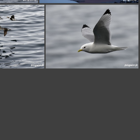
_F0P8558
8325
_F0P8258