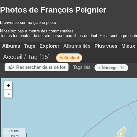
Photos de François Peignier
Bienvenue sur ma galerie photo
N'hésitez pas à mettre des commentaires
Toutes les photos de ce site ne sont pas libres de droit. Elles sont la proprié
Albums
Tags
Explorer
Albums liés
Plus vues
Mieux 
Accueil
/
Tag
15
ile Grotford
Rechercher dans ce lot
Tags liés
+ Norvège
15
+
-
30 km
20 mi