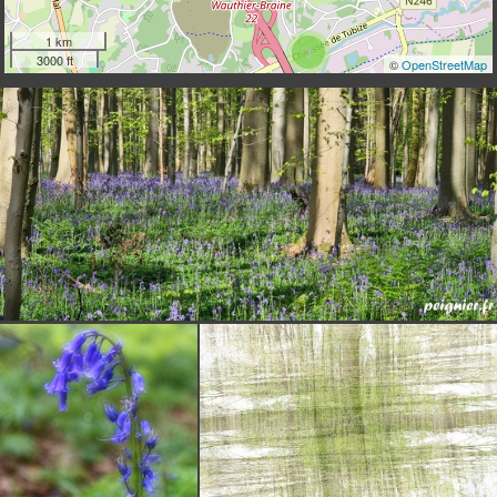
1 km
3
3000 ft
©
OpenStreetMap