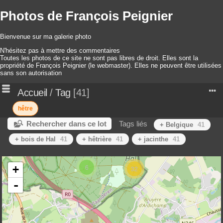
Photos de François Peignier
Bienvenue sur ma galerie photo
N'hésitez pas à mettre des commentaires
Toutes les photos de ce site ne sont pas libres de droit. Elles sont la
propriété de François Peignier (le webmaster). Elles ne peuvent être utilisées
sans son autorisation
Accueil
/
Tag
41
hêtre
Rechercher dans ce lot
Tags liés
+ Belgique
41
+ bois de Hal
41
+ hêtrière
41
+ jacinthe
41
6
+
32
-