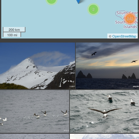
2
242
200 km
100 mi
©
OpenStreetMap