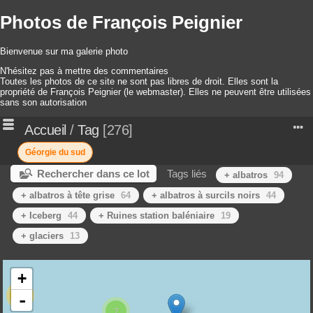
Photos de François Peignier
Bienvenue sur ma galerie photo
N'hésitez pas à mettre des commentaires
Toutes les photos de ce site ne sont pas libres de droit. Elles sont la
propriété de François Peignier (le webmaster). Elles ne peuvent être utilisées
sans son autorisation
Accueil
/
Tag
276
Géorgie du sud
Rechercher dans ce lot
Tags liés
+ albatros
94
+ albatros à tête grise
64
+ albatros à surcils noirs
44
+ Iceberg
44
+ Ruines station baléniaire
19
+ glaciers
13
+
15
-
7