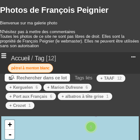
Photos de François Peignier
Bienvenue sur ma galerie photo
N'hésitez pas à mettre des commentaires
Toutes les photos de ce site ne sont pas libres de droit. Elles sont la
propriété de François Peignier (le webmaster). Elles ne peuvent être utilisées
sans son autorisation
Accueil
/
Tag
12
pétrel à menton blanc
Rechercher dans ce lot
Tags liés
+ TAAF
12
+ Kerguelen
6
+ Marion Dufresne
6
+ Port aux Français
6
+ albatros à tête grise
1
+ Crozet
1
+
5
-