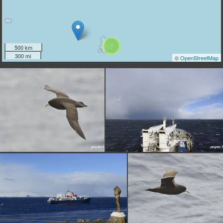
6
500 km
300 mi
©
OpenStreetMap