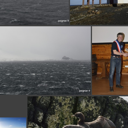
_0FP3967
_0FP3833
_0FP3991
_4FP85