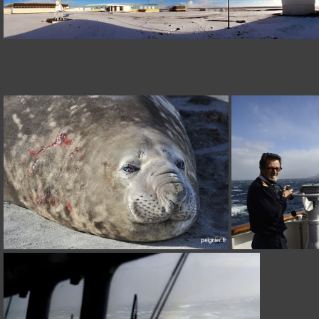
DSCN2217
_FPE8631