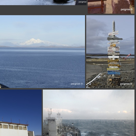
CN2187
_0FP3844
_0FP3619
_4FP8224