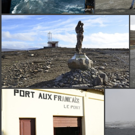
DSCN2065
_
_0FP3715