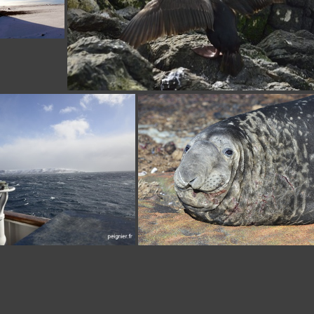
_4FP8261
_0FP3997
_FPE8567