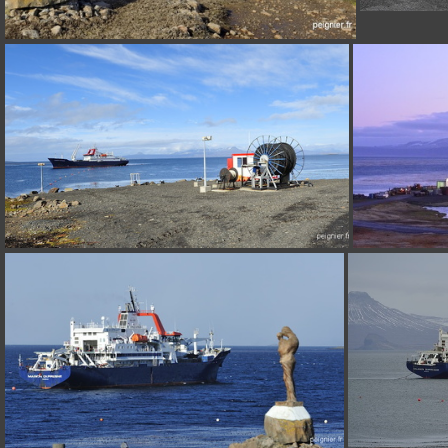
_0FP3717
_FPE8540