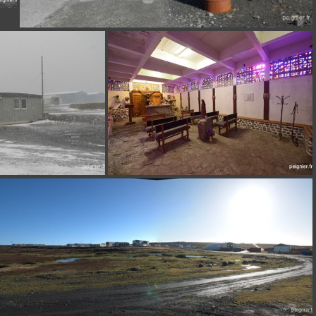
DSCN7558
52
_0FP3846