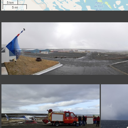
5 km
5 mi
DSCN2141