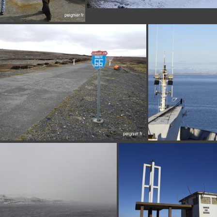
4FP8234
DS
DSCN2083