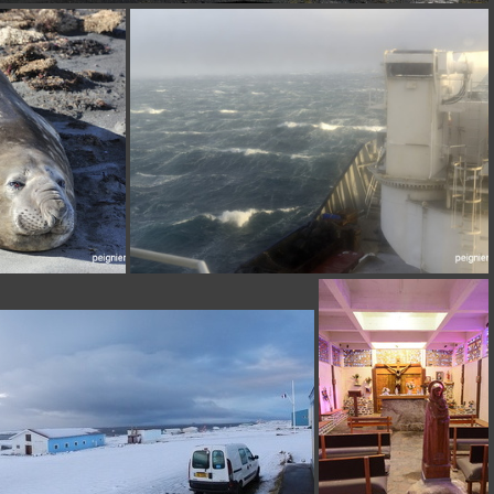
[Group 2]-_0FP3823__0FP3824-2 images
_0FP3405