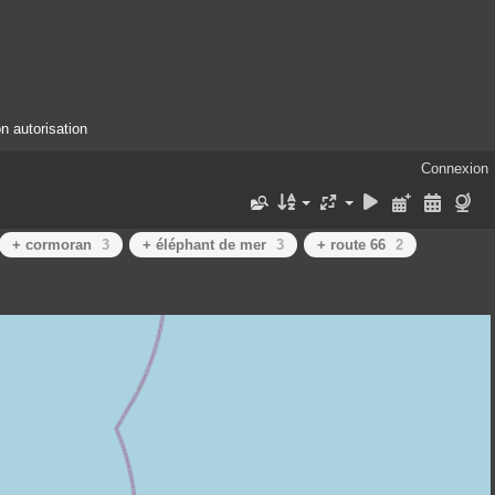
n autorisation
Connexion
+ cormoran
3
+ éléphant de mer
3
+ route 66
2