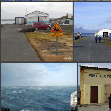
_FPE8665
DSCN7637