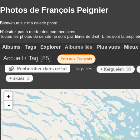
Photos de François Peignier
Bienvenue sur ma galerie photo
N'hésitez pas à mettre des commentaires
Toutes les photos de ce site ne sont pas libres de droit. Elles sont la proprié
Albums
Tags
Explorer
Albums liés
Plus vues
Mieux 
Accueil
/
Tag
85
Port aux Français
Rechercher dans ce lot
Tags liés
+ Kerguelen
85
+ skuas
2
+
-