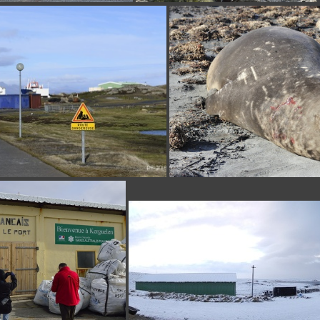
_4FP8414
_4FP8265
_0FP3694
_FPE8632