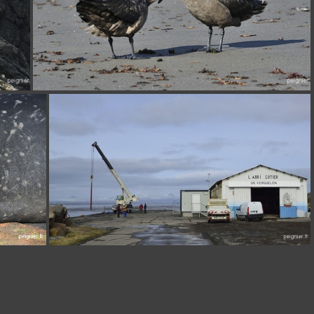
_FPE8613
_4FP8230