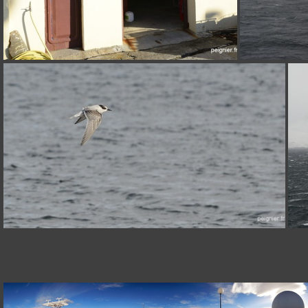
_0FP3812
_FPE8642