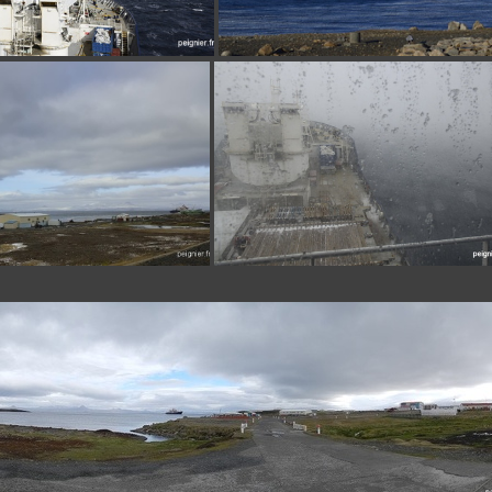
_0FP3954
_0FP3832
_4FP8214
_0FP3962