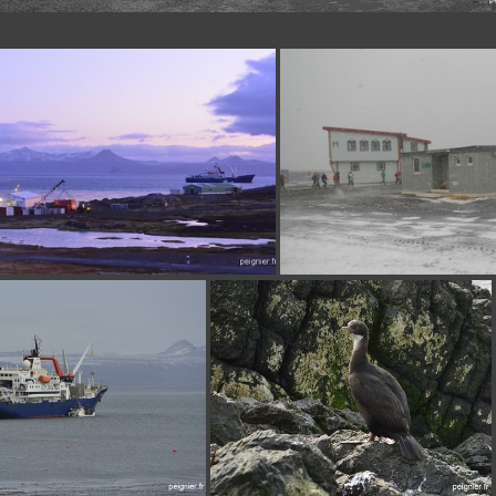
DSCN2087
_4FP8550
DSCN76