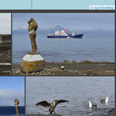
©
OpenStreetMap
_4FP8295