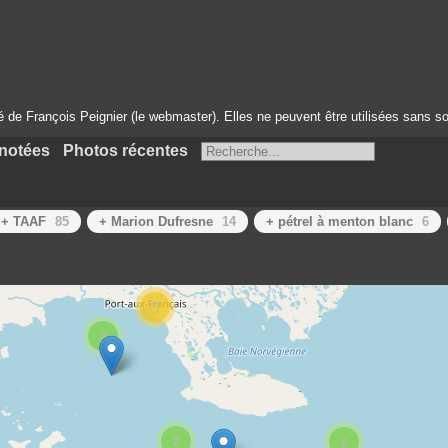
té de François Peignier (le webmaster). Elles ne peuvent être utilisées sans so
notées
Photos récentes
+ TAAF
85
+ Marion Dufresne
14
+ pétrel à menton blanc
6
77
2
2
2