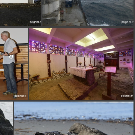
DSCN2060
89
_0FP3847