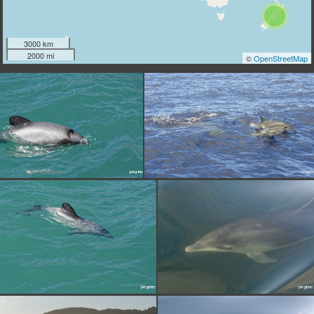
7
3000 km
2000 mi
©
OpenStreetMap