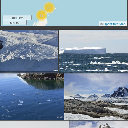
22
12
1000 km
500 mi
©
OpenStreetMap