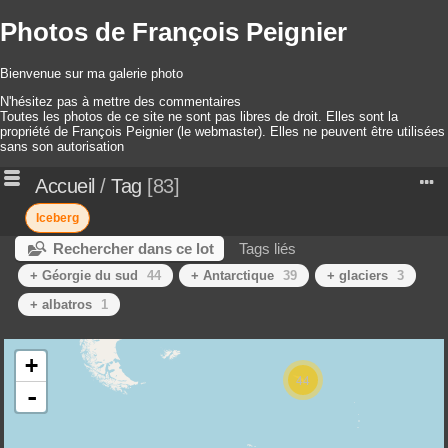
Photos de François Peignier
Bienvenue sur ma galerie photo
N'hésitez pas à mettre des commentaires
Toutes les photos de ce site ne sont pas libres de droit. Elles sont la
propriété de François Peignier (le webmaster). Elles ne peuvent être utilisées
sans son autorisation
Accueil
/
Tag
83
Iceberg
Rechercher dans ce lot
Tags liés
+ Géorgie du sud
44
+ Antarctique
39
+ glaciers
3
+ albatros
1
+
44
-