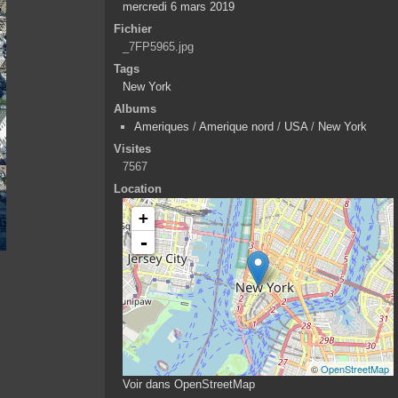
mercredi 6 mars 2019
Fichier
_7FP5965.jpg
Tags
New York
Albums
Ameriques
/
Amerique nord
/
USA
/
New York
Visites
7567
Location
+
-
©
OpenStreetMap
Voir dans OpenStreetMap