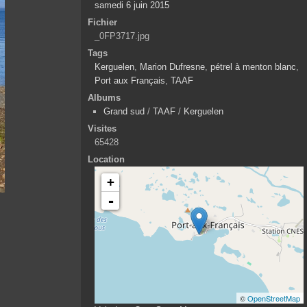
samedi 6 juin 2015
Fichier
_0FP3717.jpg
Tags
Kerguelen
,
Marion Dufresne
,
pétrel à menton blanc
,
Port aux Français
,
TAAF
Albums
Grand sud
/
TAAF
/
Kerguelen
Visites
65428
Location
+
-
©
OpenStreetMap